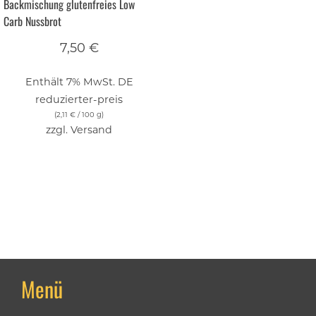
Backmischung glutenfreies Low
Carb Nussbrot
7,50
€
Enthält 7% MwSt. DE
reduzierter-preis
(
2,11
€
/ 100 g)
zzgl.
Versand
Menü