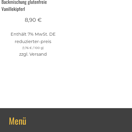
Backmischung glutenfreie
Vanillekipferl
8,90
€
Enthält 7% MwSt. DE
reduzierter-preis
(
1,76
€
/ 100 g)
zzgl.
Versand
Menü