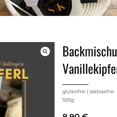
Backmischun
Vanillekipfe
glutenfrei | laktosefrei
505g
8,90
€