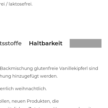
rei
/
laktosefrei
.
tsstoffe
Haltbarkeit
r Backmischung glutenfreie Vanillekipferl sind
schung hinzugefügt werden.
rrlich weihnachtlich.
ollen, neuen Produkten, die