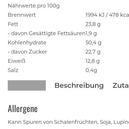
Nährwerte pro 100g
Brennwert
1994 kJ / 478 kca
Fett
23,8 g
- davon Gesättigte Fettsäuren
1,9 g
Kohlenhydrate
50,4 g
- davon Zucker
22,7 g
Eiweiß
12,8 g
Salz
0,4g
Beschreibung
Zuta
Allergene
Kann Spuren von Schalenfrüchten, Soja, Lupi