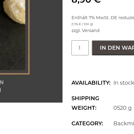
Enthält 7% MwSt. DE reduzie
(
1,76
€
/ 100 g)
zzgl.
Versand
IN DEN WA
AVAILABILITY:
In stoc
SHIPPING
WEIGHT:
0520 g
CATEGORY:
Backmi