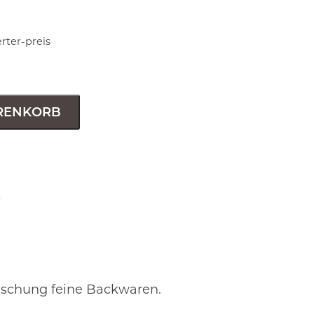
rter-preis
RENKORB
k
schung feine Backwaren
.