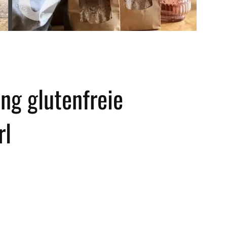
g glutenfreie
rl